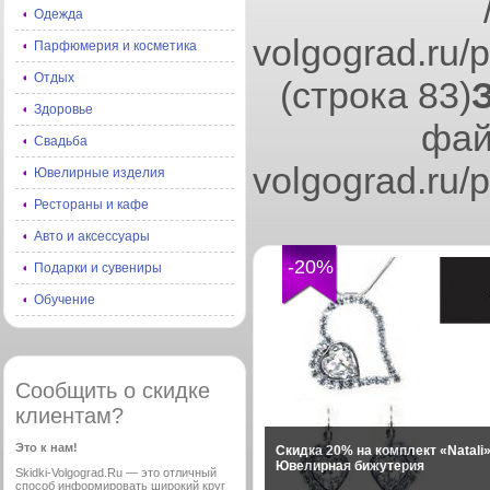
Одежда
volgograd.ru/
Парфюмерия и косметика
Отдых
(строка 83)
Здоровье
фай
Свадьба
volgograd.ru/
Ювелирные изделия
Рестораны и кафе
Авто и аксессуары
-20%
Подарки и сувениры
Обучение
Сообщить о скидке
клиентам?
Это к нам!
Скидка 20% на комплект «Natali»
Ювелирная бижутерия
Skidki-Volgograd.Ru — это отличный
способ информировать широкий круг