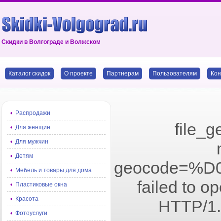
Скидки в Волгограде и Волжском
Каталог скидок
О проекте
Партнерам
Пользователям
Кон
Распродажи
file_g
Для женщин
Для мужчин
Детям
geocode=%
Мебель и товары для дома
failed to o
Пластиковые окна
Красота
HTTP/1.
Фотоуслуги